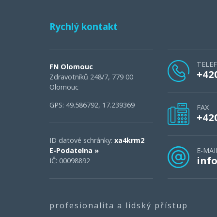
Rychlý kontakt
TELE
FN Olomouc
+42
Zdravotníků 248/7, 779 00
Olomouc
GPS: 49.586792, 17.239369
FAX
+42
ID datové schránky:
xa4krm2
E-Podatelna »
E-MAI
inf
IČ: 00098892
profesionalita a lidský přístup