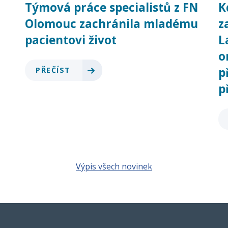
Týmová práce specialistů z FN
K
Olomouc zachránila mladému
z
pacientovi život
L
o
p
PŘEČÍST
p
Výpis všech novinek