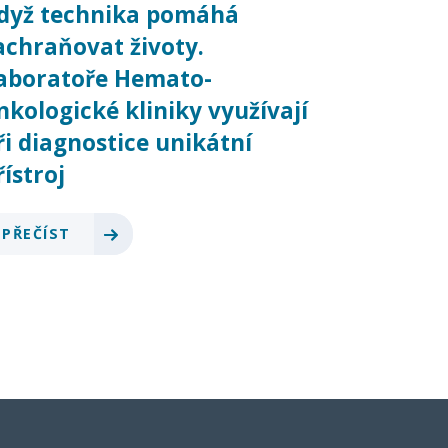
dyž technika pomáhá
achraňovat životy.
aboratoře Hemato-
nkologické kliniky využívají
ři diagnostice unikátní
řístroj
PŘEČÍST