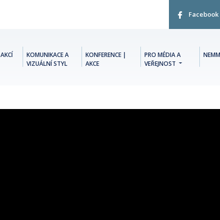
Facebook
AKCÍ
KOMUNIKACE A
KONFERENCE |
PRO MÉDIA A
NEMM
VIZUÁLNÍ STYL
AKCE
VEŘEJNOST