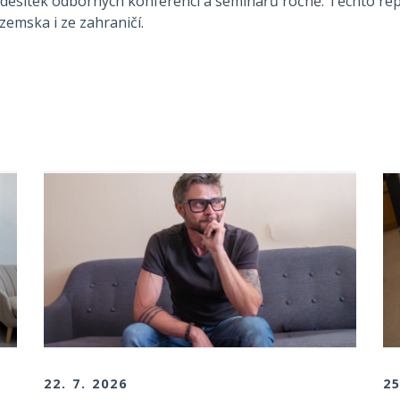
 desítek odborných konferencí a seminářů ročně. Těchto re
uzemska i ze zahraničí.
22. 7. 2026
25