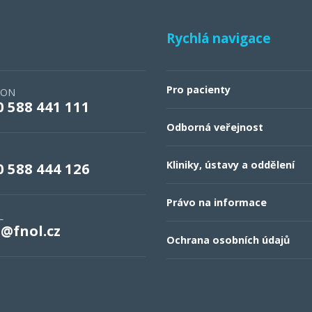
Rychlá navigace
Pro pacienty
FON
0 588 441 111
Odborná veřejnost
Kliniky, ústavy a oddělení
0 588 444 126
Právo na informace
L
o@fnol.cz
Ochrana osobních údajů